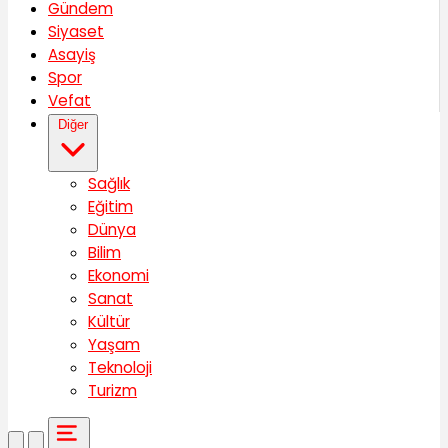
Gündem
Siyaset
Asayiş
Spor
Vefat
Diğer
Sağlık
Eğitim
Dünya
Bilim
Ekonomi
Sanat
Kültür
Yaşam
Teknoloji
Turizm