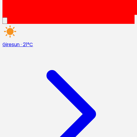
Giresun
·
21°C