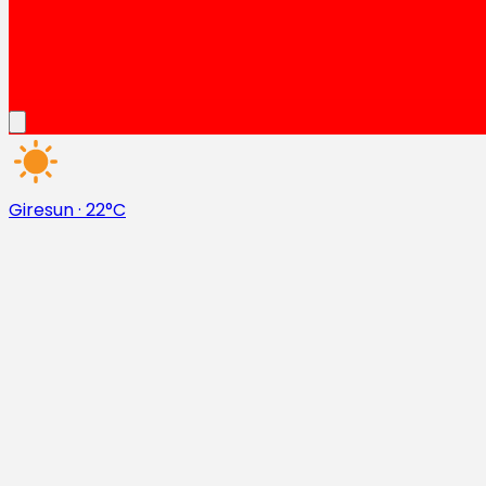
Giresun
·
22°C