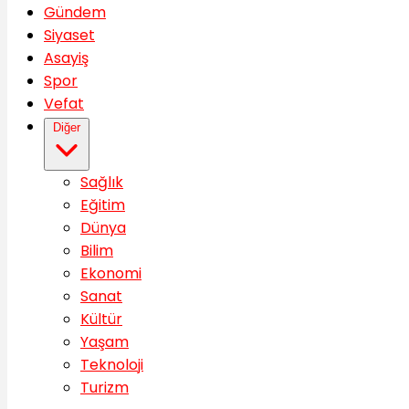
Gündem
Siyaset
Asayiş
Spor
Vefat
Diğer
Sağlık
Eğitim
Dünya
Bilim
Ekonomi
Sanat
Kültür
Yaşam
Teknoloji
Turizm