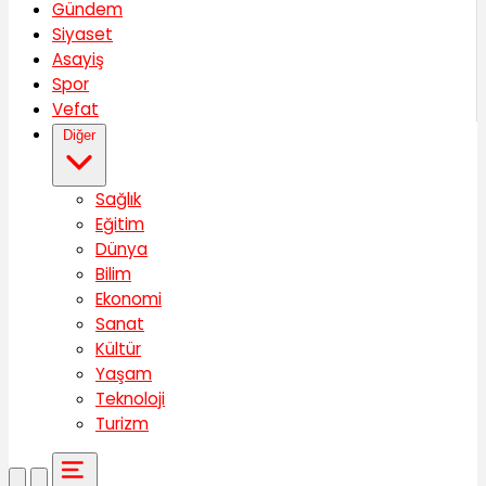
Gündem
Siyaset
Asayiş
Spor
Vefat
Diğer
Sağlık
Eğitim
Dünya
Bilim
Ekonomi
Sanat
Kültür
Yaşam
Teknoloji
Turizm