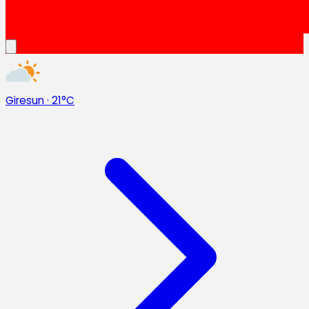
Giresun
·
21°C