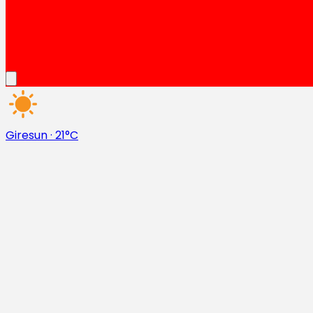
Giresun
·
21°C