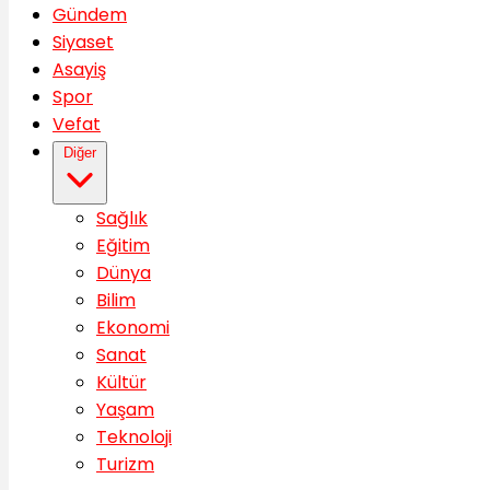
Gündem
Siyaset
Asayiş
Spor
Vefat
Diğer
Sağlık
Eğitim
Dünya
Bilim
Ekonomi
Sanat
Kültür
Yaşam
Teknoloji
Turizm