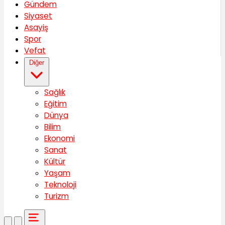
Gündem
Siyaset
Asayiş
Spor
Vefat
Diğer
Sağlık
Eğitim
Dünya
Bilim
Ekonomi
Sanat
Kültür
Yaşam
Teknoloji
Turizm