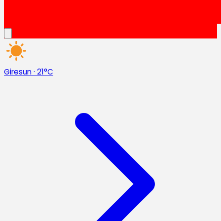
Giresun
·
21°C