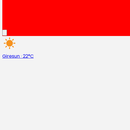
Giresun
·
22°C