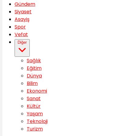
Gündem
Siyaset
Asayiş
Spor
Vefat
Diğer
Sağlık
Eğitim
Dünya
Bilim
Ekonomi
Sanat
Kültür
Yaşam
Teknoloji
Turizm