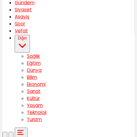
Gündem
Siyaset
Asayiş
Spor
Vefat
Diğer
Sağlık
Eğitim
Dünya
Bilim
Ekonomi
Sanat
Kültür
Yaşam
Teknoloji
Turizm