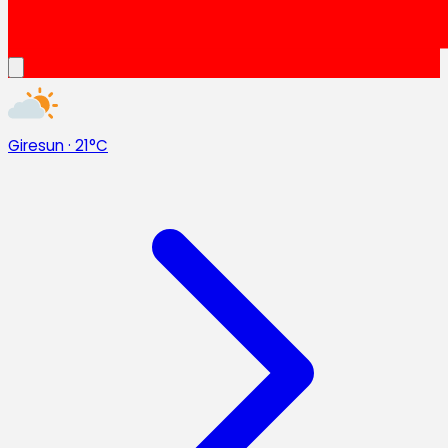
Giresun
·
21°C