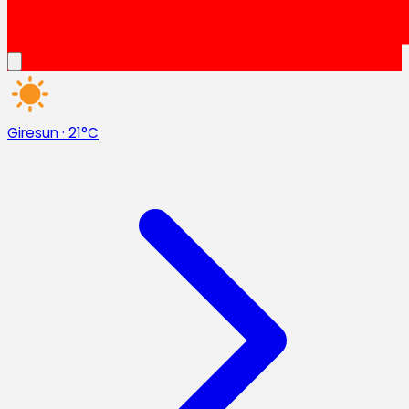
Giresun
·
21°C