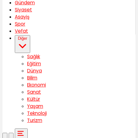
Gündem
Siyaset
Asayiş
Spor
Vefat
Diğer
Sağlık
Eğitim
Dünya
Bilim
Ekonomi
Sanat
Kültür
Yaşam
Teknoloji
Turizm