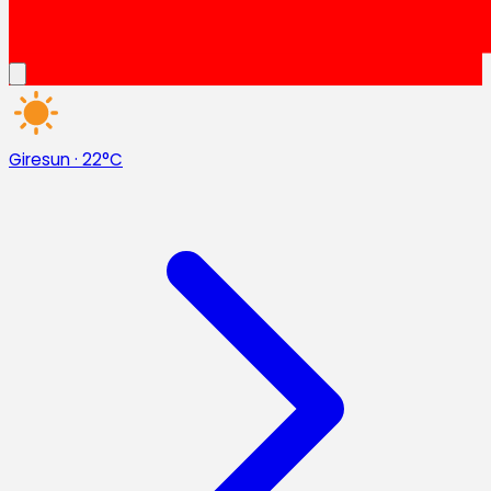
Giresun
·
22°C