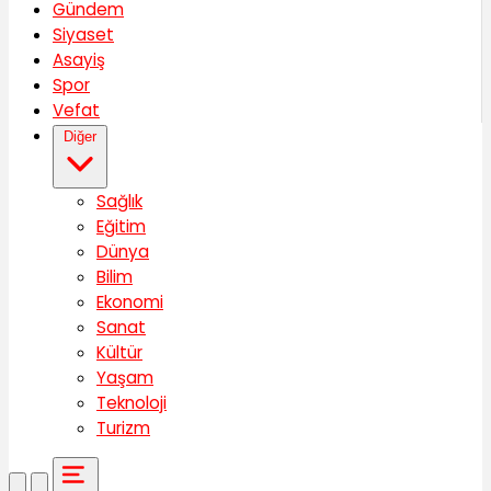
Gündem
Siyaset
Asayiş
Spor
Vefat
Diğer
Sağlık
Eğitim
Dünya
Bilim
Ekonomi
Sanat
Kültür
Yaşam
Teknoloji
Turizm