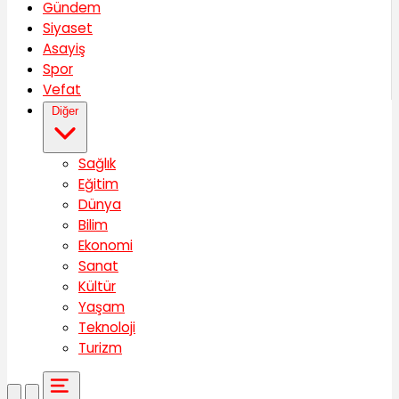
Gündem
Siyaset
Asayiş
Spor
Vefat
Diğer
Sağlık
Eğitim
Dünya
Bilim
Ekonomi
Sanat
Kültür
Yaşam
Teknoloji
Turizm