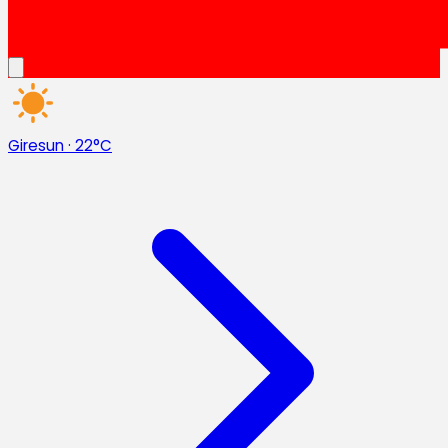
Giresun
·
22°C