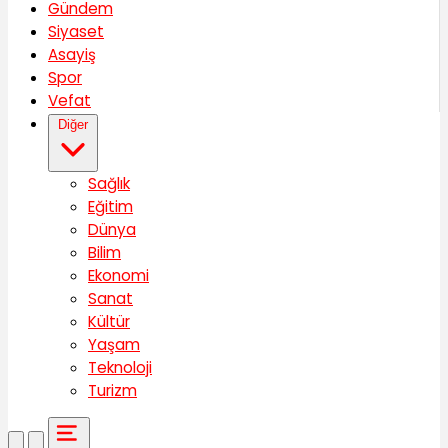
Gündem
Siyaset
Asayiş
Spor
Vefat
Diğer
Sağlık
Eğitim
Dünya
Bilim
Ekonomi
Sanat
Kültür
Yaşam
Teknoloji
Turizm