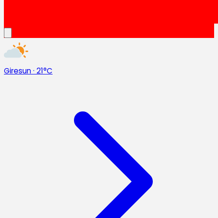
Giresun
·
21°C