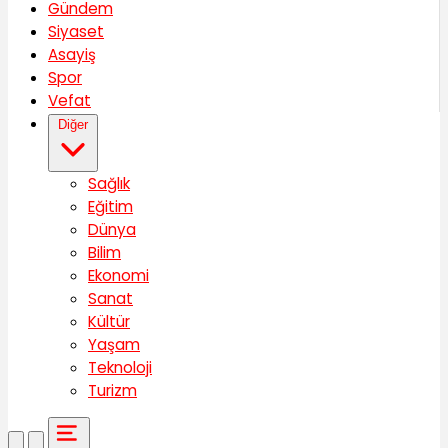
Gündem
Siyaset
Asayiş
Spor
Vefat
Diğer
Sağlık
Eğitim
Dünya
Bilim
Ekonomi
Sanat
Kültür
Yaşam
Teknoloji
Turizm