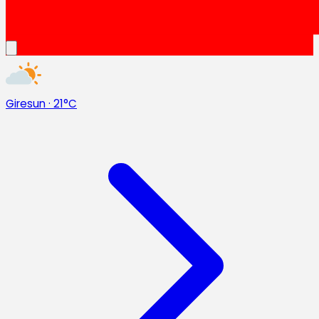
Giresun
·
21°C