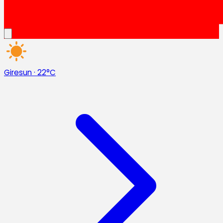
Giresun
·
22°C