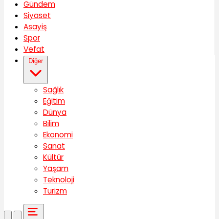
Gündem
Siyaset
Asayiş
Spor
Vefat
Diğer
Sağlık
Eğitim
Dünya
Bilim
Ekonomi
Sanat
Kültür
Yaşam
Teknoloji
Turizm