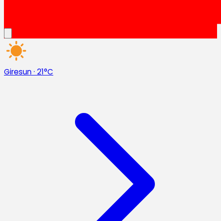
Giresun
·
21°C