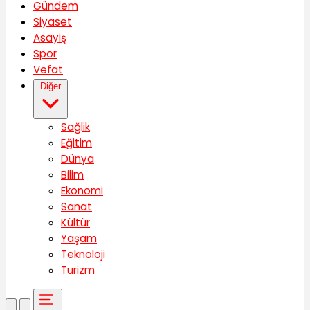
Gündem
Siyaset
Asayiş
Spor
Vefat
Diğer
Sağlik
Eğitim
Dünya
Bilim
Ekonomi
Sanat
Kültür
Yaşam
Teknoloji
Turizm