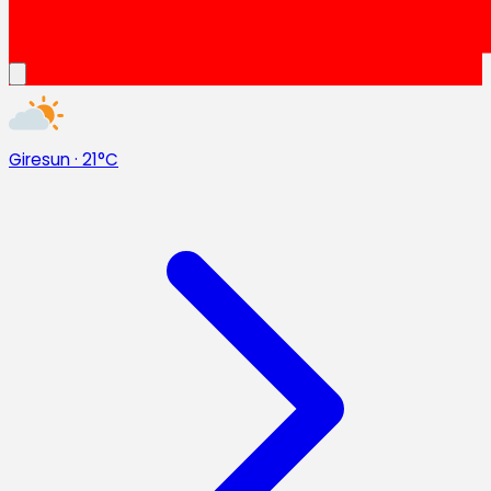
Giresun
·
21°C