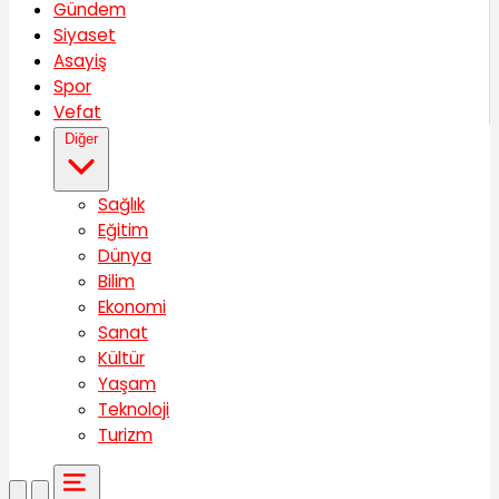
Gündem
Siyaset
Asayiş
Spor
Vefat
Diğer
Sağlık
Eğitim
Dünya
Bilim
Ekonomi
Sanat
Kültür
Yaşam
Teknoloji
Turizm