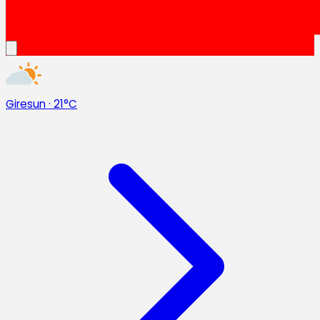
Giresun
·
21°C