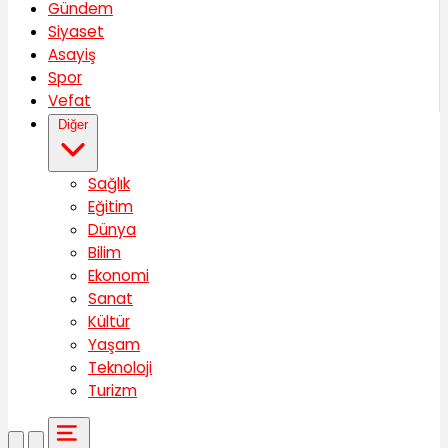
Gündem
Siyaset
Asayiş
Spor
Vefat
Diğer
Sağlık
Eğitim
Dünya
Bilim
Ekonomi
Sanat
Kültür
Yaşam
Teknoloji
Turizm