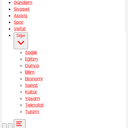
Gündem
Siyaset
Asayiş
Spor
Vefat
Diğer
Sağlık
Eğitim
Dünya
Bilim
Ekonomi
Sanat
Kültür
Yaşam
Teknoloji
Turizm