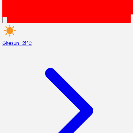
Giresun
·
21°C