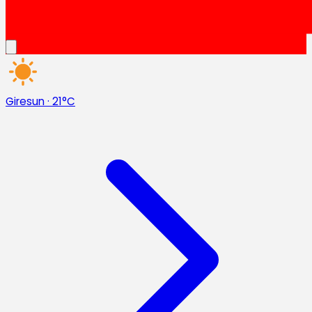
Giresun
·
21°C