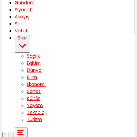
Gündem
Siyaset
Asayiş
Spor
Vefat
Diğer
Sağlik
Eğitim
Dünya
Bilim
Ekonomi
Sanat
Kültür
Yaşam
Teknoloji
Turizm