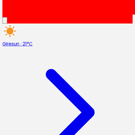
Giresun
·
21°C