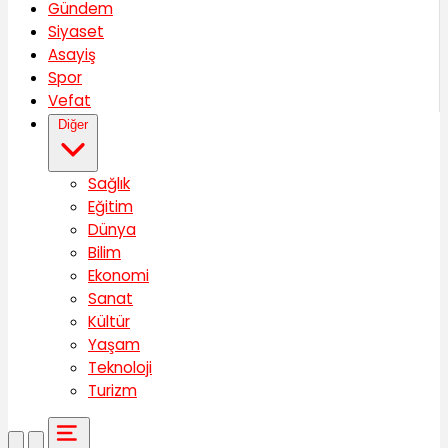
Gündem
Siyaset
Asayiş
Spor
Vefat
Diğer
Sağlık
Eğitim
Dünya
Bilim
Ekonomi
Sanat
Kültür
Yaşam
Teknoloji
Turizm