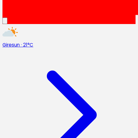
Giresun
·
21°C