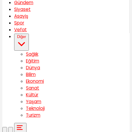
Gündem
Siyaset
Asayiş
Spor
Vefat
Diğer
Sağlık
Eğitim
Dünya
Bilim
Ekonomi
Sanat
Kültür
Yaşam
Teknoloji
Turizm