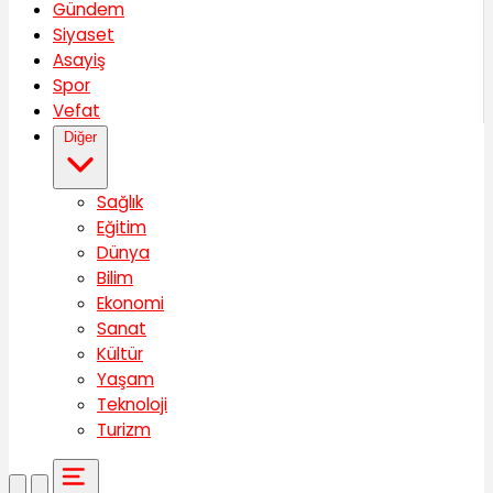
Gündem
Siyaset
Asayiş
Spor
Vefat
Diğer
Sağlık
Eğitim
Dünya
Bilim
Ekonomi
Sanat
Kültür
Yaşam
Teknoloji
Turizm