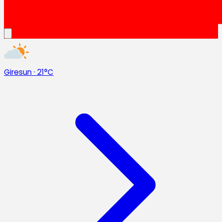
Giresun
·
21°C