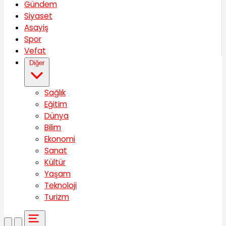
Gündem
Siyaset
Asayiş
Spor
Vefat
Diğer
Sağlık
Eğitim
Dünya
Bilim
Ekonomi
Sanat
Kültür
Yaşam
Teknoloji
Turizm