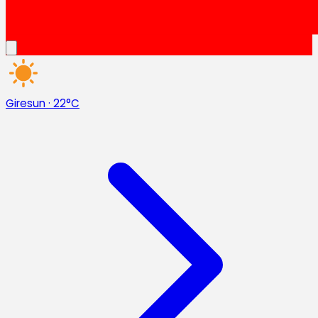
Giresun
·
22°C