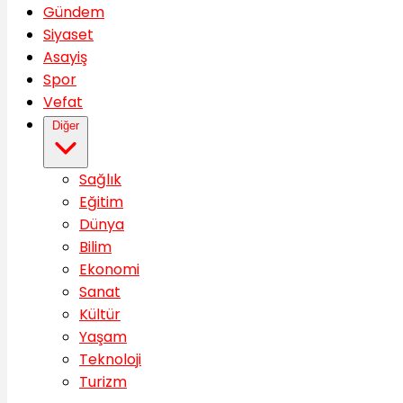
Gündem
Siyaset
Asayiş
Spor
Vefat
Diğer
Sağlık
Eğitim
Dünya
Bilim
Ekonomi
Sanat
Kültür
Yaşam
Teknoloji
Turizm