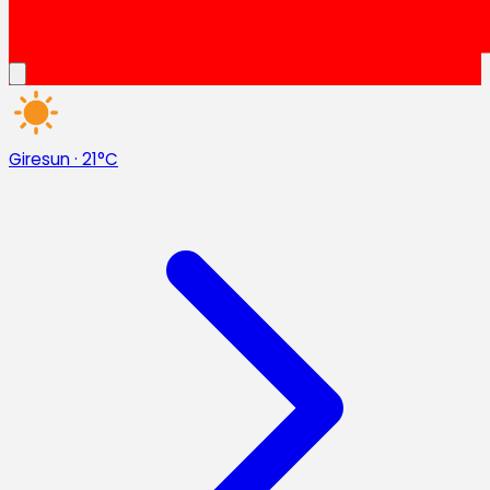
Giresun
·
21°C