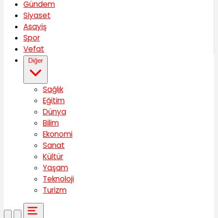
Gündem
Siyaset
Asayiş
Spor
Vefat
Diğer
Sağlık
Eğitim
Dünya
Bilim
Ekonomi
Sanat
Kültür
Yaşam
Teknoloji
Turizm