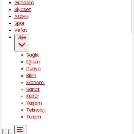
Gündem
Siyaset
Asayiş
Spor
Vefat
Diğer
Sağlık
Eğitim
Dünya
Bilim
Ekonomi
Sanat
Kültür
Yaşam
Teknoloji
Turizm