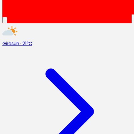
Giresun
·
21°C