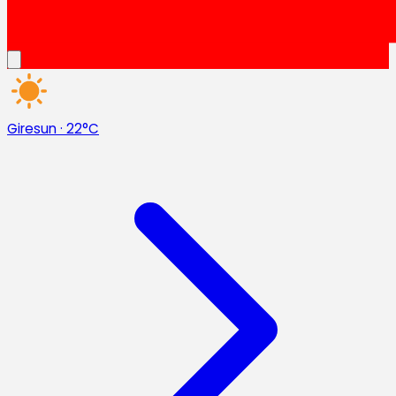
Giresun
·
22°C