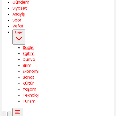
Gündem
Siyaset
Asayiş
Spor
Vefat
Diğer
Sağlık
Eğitim
Dünya
Bilim
Ekonomi
Sanat
Kültür
Yaşam
Teknoloji
Turizm