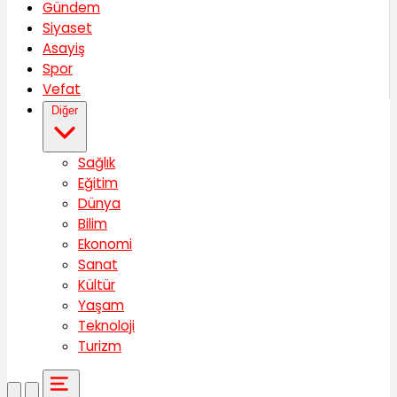
Gündem
Siyaset
Asayiş
Spor
Vefat
Diğer
Sağlık
Eğitim
Dünya
Bilim
Ekonomi
Sanat
Kültür
Yaşam
Teknoloji
Turizm