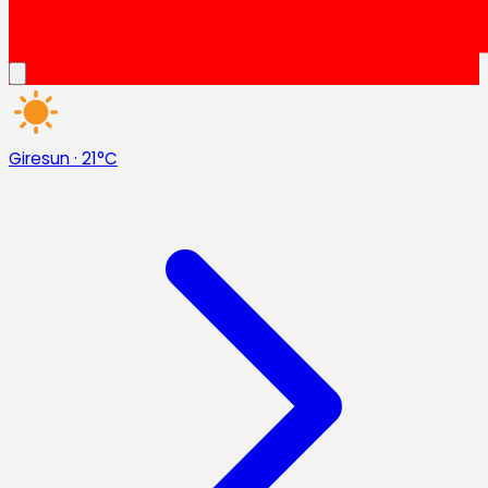
Giresun
·
21°C