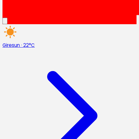
Giresun
·
22°C