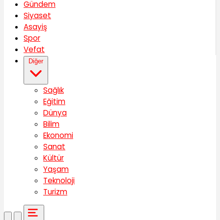
Gündem
Siyaset
Asayiş
Spor
Vefat
Diğer
Sağlık
Eğitim
Dünya
Bilim
Ekonomi
Sanat
Kültür
Yaşam
Teknoloji
Turizm