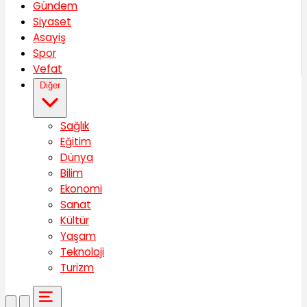
Gündem
Siyaset
Asayiş
Spor
Vefat
Diğer
Sağlık
Eğitim
Dünya
Bilim
Ekonomi
Sanat
Kültür
Yaşam
Teknoloji
Turizm