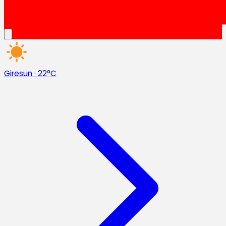
Giresun
·
22°C