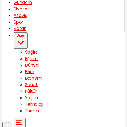
Gündem
Siyaset
Asayiş
Spor
Vefat
Diğer
Sağlık
Eğitim
Dünya
Bilim
Ekonomi
Sanat
Kültür
Yaşam
Teknoloji
Turizm