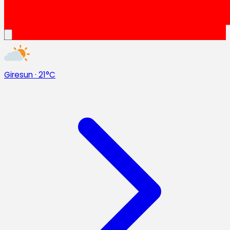
Giresun
·
21°C