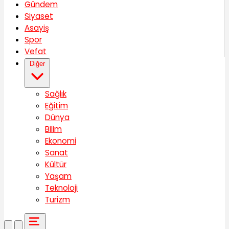
Gündem
Siyaset
Asayiş
Spor
Vefat
Diğer
Sağlık
Eğitim
Dünya
Bilim
Ekonomi
Sanat
Kültür
Yaşam
Teknoloji
Turizm