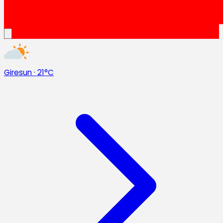
Giresun
·
21°C