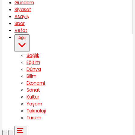
Gündem
Siyaset
Asayiş
Spor
Vefat
Diğer
Sağlık
Eğitim
Dünya
Bilim
Ekonomi
Sanat
Kültür
Yaşam
Teknoloji
Turizm