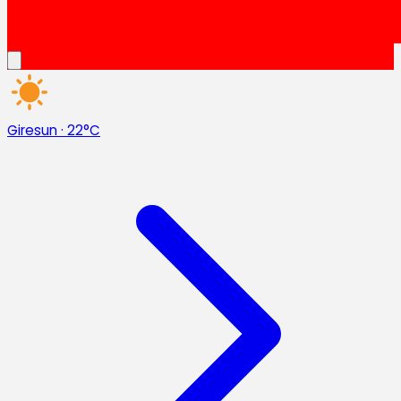
Giresun
·
22°C