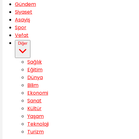
Gündem
Siyaset
Asayiş
Spor
Vefat
Diğer
Sağlık
Eğitim
Dünya
Bilim
Ekonomi
Sanat
Kültür
Yaşam
Teknoloji
Turizm