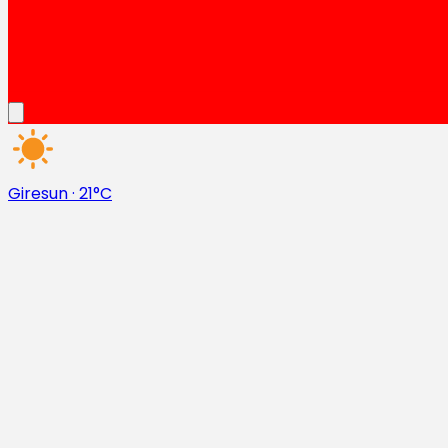
Giresun
·
21°C