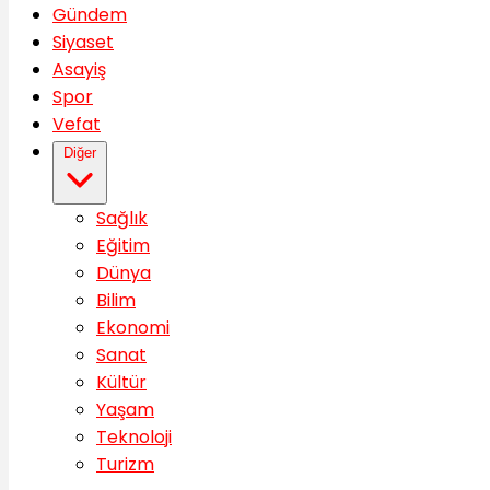
Gündem
Siyaset
Asayiş
Spor
Vefat
Diğer
Sağlık
Eğitim
Dünya
Bilim
Ekonomi
Sanat
Kültür
Yaşam
Teknoloji
Turizm