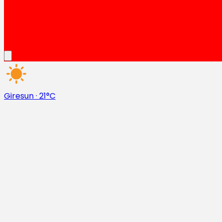
Giresun
·
21°C