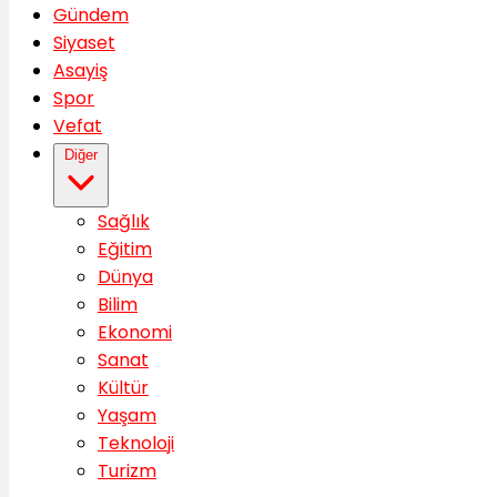
Gündem
Siyaset
Asayiş
Spor
Vefat
Diğer
Sağlık
Eğitim
Dünya
Bilim
Ekonomi
Sanat
Kültür
Yaşam
Teknoloji
Turizm