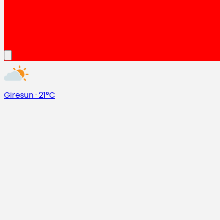
Giresun
·
21°C