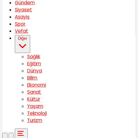
Gündem
Siyaset
Asayiş
Spor
Vefat
Diğer
Sağlık
Eğitim
Dünya
Bilim
Ekonomi
Sanat
Kültür
Yaşam
Teknoloji
Turizm