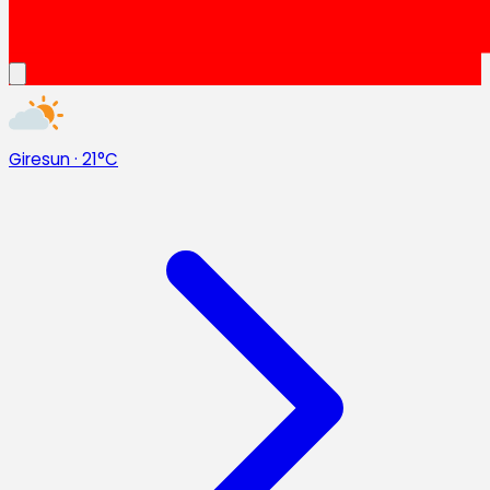
Giresun
·
21°C