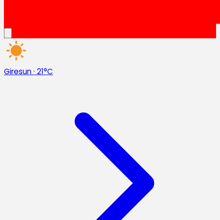
Giresun
·
21°C