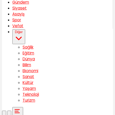
Gündem
Siyaset
Asayiş
Spor
Vefat
Diğer
Sağlik
Eğitim
Dünya
Bilim
Ekonomi
Sanat
Kültür
Yaşam
Teknoloji
Turizm