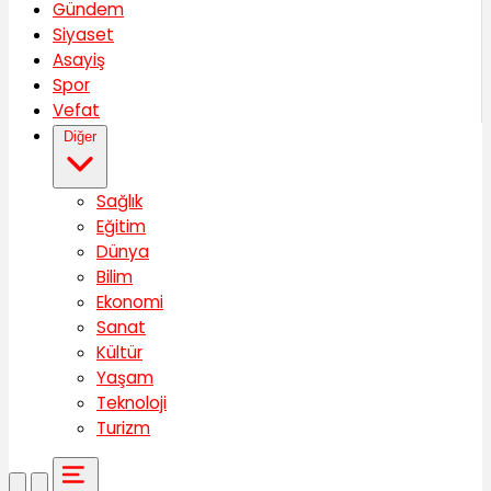
Gündem
Siyaset
Asayiş
Spor
Vefat
Diğer
Sağlık
Eğitim
Dünya
Bilim
Ekonomi
Sanat
Kültür
Yaşam
Teknoloji
Turizm