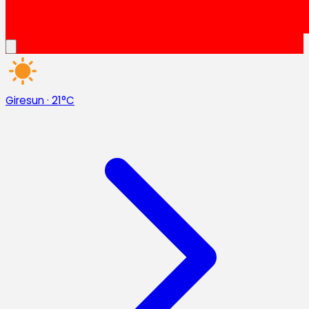
Giresun
·
21°C