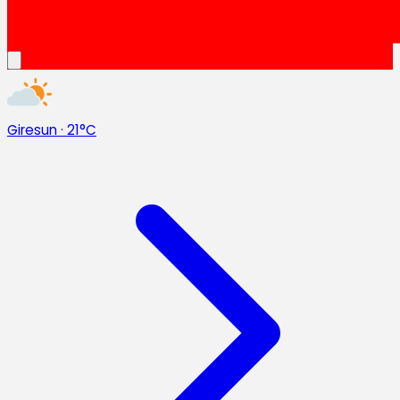
Giresun
·
21°C