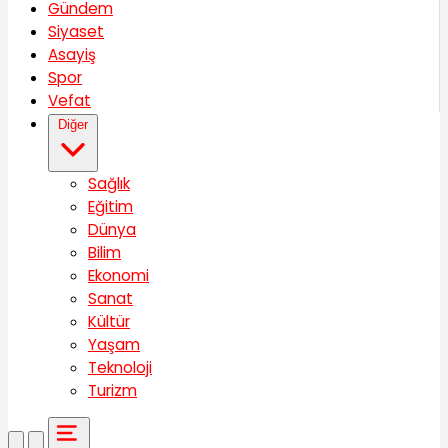
Gündem
Siyaset
Asayiş
Spor
Vefat
Diğer
Sağlık
Eğitim
Dünya
Bilim
Ekonomi
Sanat
Kültür
Yaşam
Teknoloji
Turizm