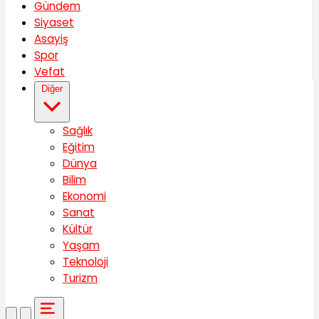
Gündem
Siyaset
Asayiş
Spor
Vefat
Diğer
Sağlık
Eğitim
Dünya
Bilim
Ekonomi
Sanat
Kültür
Yaşam
Teknoloji
Turizm