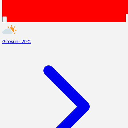
Giresun
·
21°C