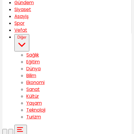
Gündem
Siyaset
Asayiş
Spor
Vefat
Diğer
Sağlık
Eğitim
Dünya
Bilim
Ekonomi
Sanat
Kültür
Yaşam
Teknoloji
Turizm