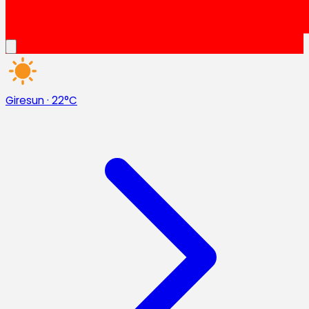
Giresun
·
22°C