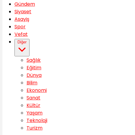
Gündem
Siyaset
Asayiş
Spor
Vefat
Diğer
Sağlık
Eğitim
Dünya
Bilim
Ekonomi
Sanat
Kültür
Yaşam
Teknoloji
Turizm