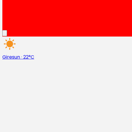
Giresun
·
22°C