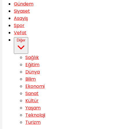
Gündem
Siyaset
Asayiş
Spor
Vefat
Diğer
Sağlık
Eğitim
Dünya
Bilim
Ekonomi
Sanat
Kültür
Yaşam
Teknoloji
Turizm