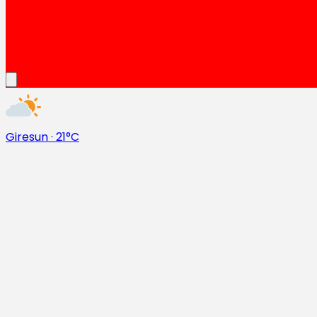
Giresun
·
21°C