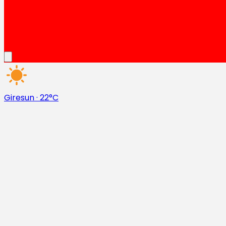
Giresun
·
22°C