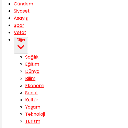
Gündem
Siyaset
Asayiş
Spor
Vefat
Diğer
Sağlık
Eğitim
Dünya
Bilim
Ekonomi
Sanat
Kültür
Yaşam
Teknoloji
Turizm