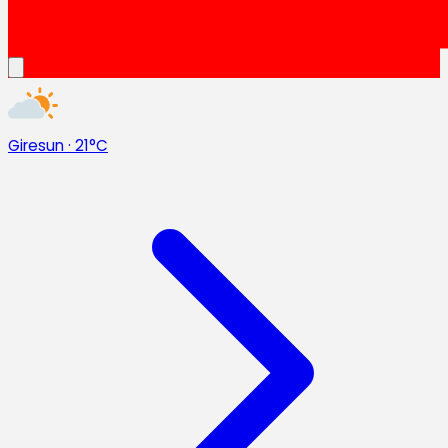
Giresun
·
21°C