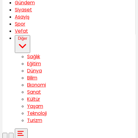
Gündem
Siyaset
Asayiş
Spor
Vefat
Diğer
Sağlık
Eğitim
Dünya
Bilim
Ekonomi
Sanat
Kültür
Yaşam
Teknoloji
Turizm