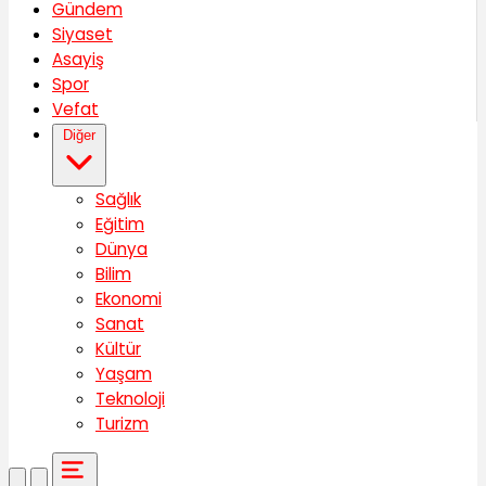
Gündem
Siyaset
Asayiş
Spor
Vefat
Diğer
Sağlık
Eğitim
Dünya
Bilim
Ekonomi
Sanat
Kültür
Yaşam
Teknoloji
Turizm