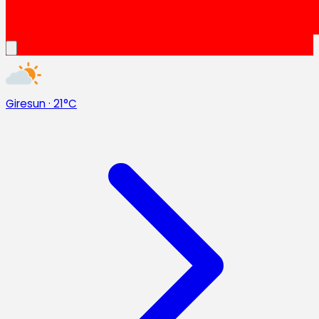
Giresun
·
21°C