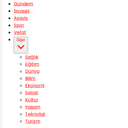
Gündem
Siyaset
Asayiş
Spor
Vefat
Diğer
Sağlık
Eğitim
Dünya
Bilim
Ekonomi
Sanat
Kültür
Yaşam
Teknoloji
Turizm