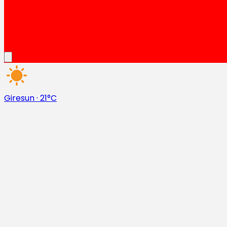
Giresun
·
21°C