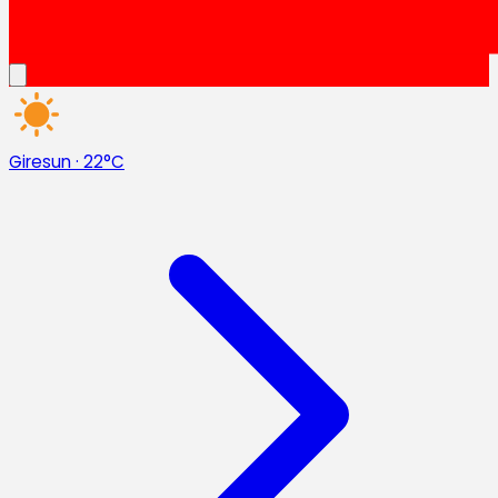
Giresun
·
22°C