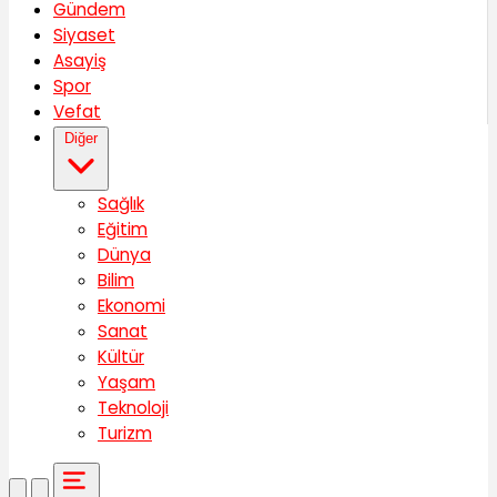
Gündem
Siyaset
Asayiş
Spor
Vefat
Diğer
Sağlık
Eğitim
Dünya
Bilim
Ekonomi
Sanat
Kültür
Yaşam
Teknoloji
Turizm