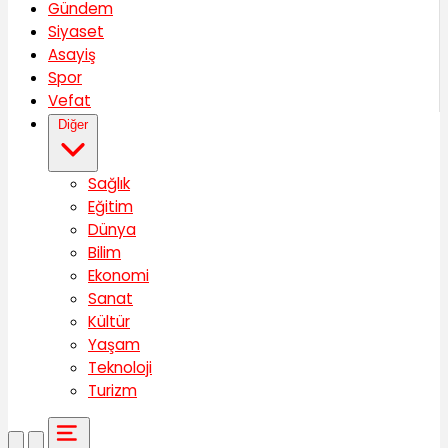
Gündem
Siyaset
Asayiş
Spor
Vefat
Diğer
Sağlık
Eğitim
Dünya
Bilim
Ekonomi
Sanat
Kültür
Yaşam
Teknoloji
Turizm