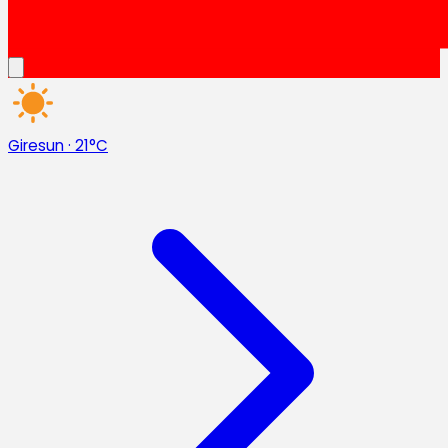
Giresun
·
21°C