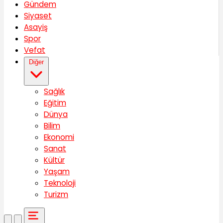
Gündem
Siyaset
Asayiş
Spor
Vefat
Diğer
Sağlık
Eğitim
Dünya
Bilim
Ekonomi
Sanat
Kültür
Yaşam
Teknoloji
Turizm