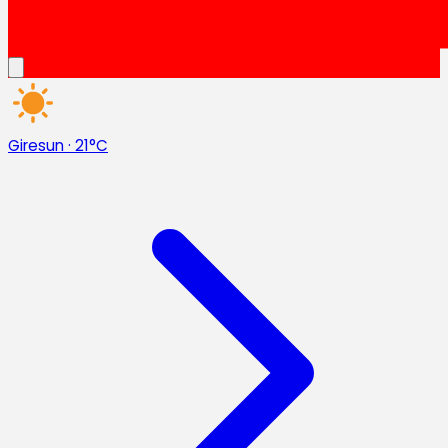
Giresun
·
21°C